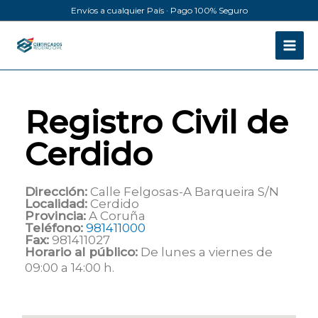
Ir
Envíos a cualquier País · Pago 100% Seguro
al
contenido
Registro Civil de
Cerdido
Dirección:
Calle Felgosas-A Barqueira S/N
Localidad:
Cerdido
Provincia:
A Coruña
Teléfono:
981411000
Fax:
981411027
Horario al público:
De lunes a viernes de
09:00 a 14:00 h.