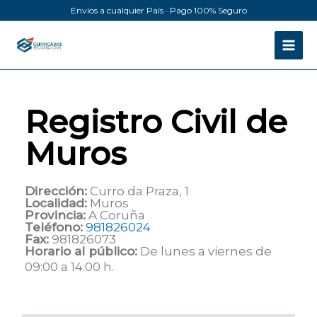
Ir
Envíos a cualquier País · Pago 100% Seguro
al
contenido
Registro Civil de
Muros
Dirección:
Curro da Praza, 1
Localidad:
Muros
Provincia:
A Coruña
Teléfono:
981826024
Fax:
981826073
Horario al público:
De lunes a viernes de
09:00 a 14:00 h.