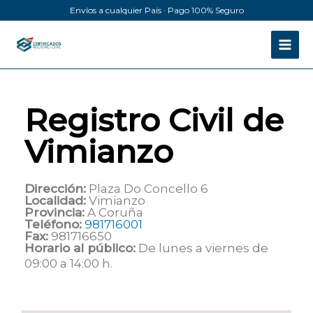
Ir
Envíos a cualquier País · Pago 100% Seguro
al
contenido
Registro Civil de
Vimianzo
Dirección:
Plaza Do Concello 6
Localidad:
Vimianzo
Provincia:
A Coruña
Teléfono:
981716001
Fax:
981716650
Horario al público:
De lunes a viernes de
09:00 a 14:00 h.