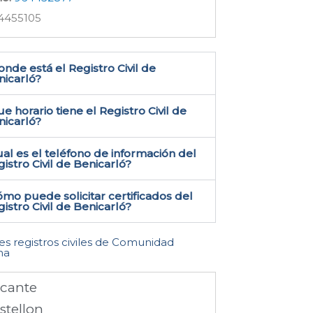
4455105
nde está el Registro Civil de
icarló​?
e horario tiene el Registro Civil de
nicarló?
al es el teléfono de información del
istro Civil de Benicarló​?
mo puede solicitar certificados del
istro Civil de Benicarló​?
les registros civiles de Comunidad
na
icante
stellon