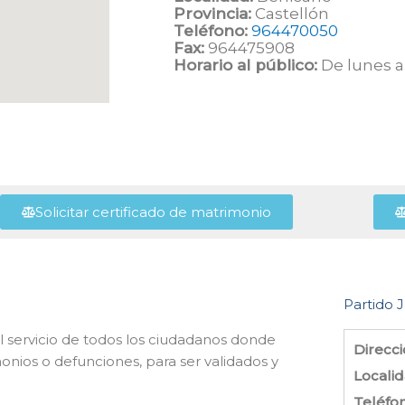
Provincia:
Castellón
Teléfono:
964470050
Fax:
964475908
Horario al público:
De lunes a 
Solicitar certificado de matrimonio
Partido J
 al servicio de todos los ciudadanos donde
Direcci
monios o defunciones, para ser validados y
Localid
Teléfo