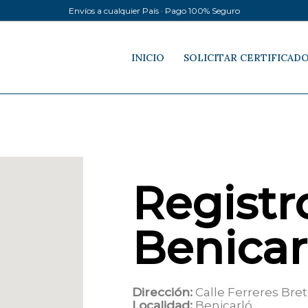
Envíos a cualquier País · Pago 100% Seguro
INICIO
SOLICITAR CERTIFICAD
Registro
Benicar
Dirección:
Calle Ferreres Bret
Localidad:
Benicarló