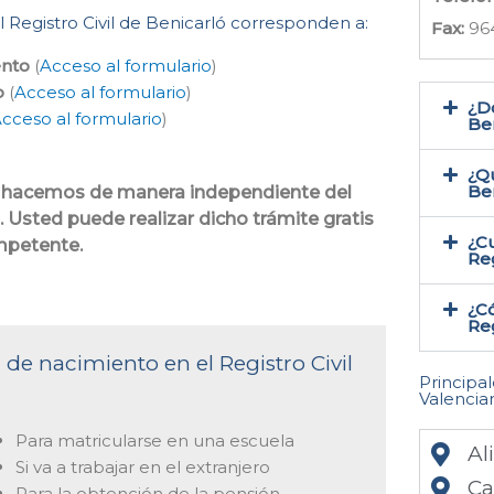
l Registro Civil de Benicarló corresponden a:
Fax:
96
ento
(
Acceso al formulario
)
o
(
Acceso al formulario
)
¿Do
cceso al formulario
)
Ben
¿Qu
Be
 lo hacemos de manera independiente del
. Usted puede realizar dicho trámite gratis
¿Cu
ompetente.
Reg
¿Có
Reg
 de nacimiento en el Registro Civil
Principa
Valencia
Para matricularse en una escuela
Al
Si va a trabajar en el extranjero
Ca
Para la obtención de la pensión