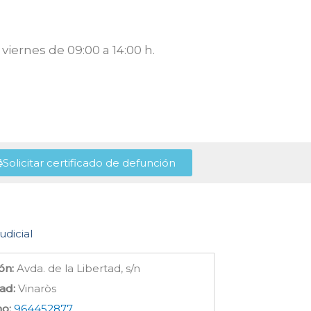
viernes de 09:00 a 14:00 h.
Solicitar certificado de defunción
udicial
ón:
Avda. de la Libertad, s/n
ad:
Vinaròs
no:
964452877