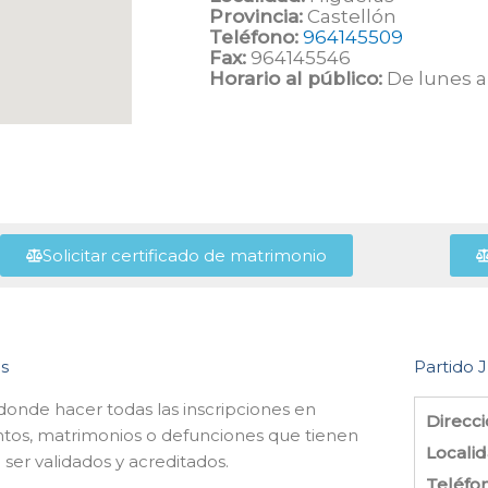
Provincia:
Castellón
Teléfono:
964145509
Fax:
964145546
Horario al público:
De lunes a 
Solicitar certificado de matrimonio
as
Partido J
 donde hacer todas las inscripciones en
Direcci
ntos, matrimonios o defunciones que tienen
Localid
 ser validados y acreditados.
Teléfo