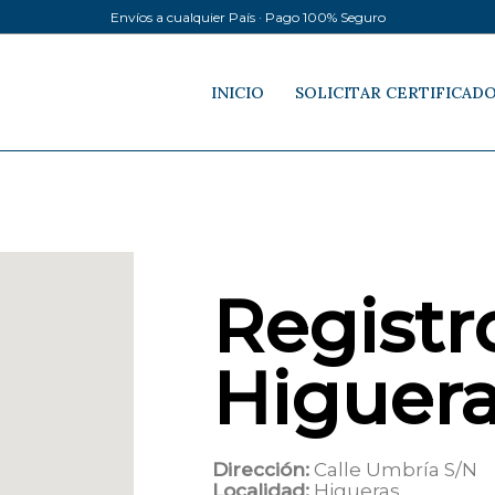
Envíos a cualquier País · Pago 100% Seguro
INICIO
SOLICITAR CERTIFICAD
Registro
Higuer
Dirección:
Calle Umbría S/N
Localidad:
Higueras