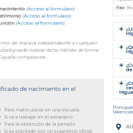
Fax:
96
 nacimiento
(
Acceso al formulario
)
atrimonio
(
Acceso al formulario
)
función
(
Acceso al formulario
)
¿Lo
Hig
acemos de manera independiente a cualquier
¿Qu
 usted puede realizar dicho trámite de forma
Hi
de España competente.
¿Cu
de
¿C
cer
tificado de nacimiento en el
Higue
Principa
Para matricularse en una escuela
Valencia
Si va a trabajar en el extranjero
Para la obtención de la pensión
Al
Si es solicitado por un organismo oficial