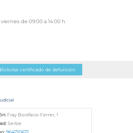
viernes de 09:00 a 14:00 h.
Solicitar certificado de defunción
udicial
ón:
Fray Bonifacio Ferrer, 1
ad:
Serbe
no:
964710671