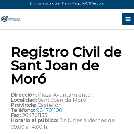
Ir
Envíos a cualquier País · Pago 100% Seguro
al
contenido
Registro Civil de
Sant Joan de
Moró
Dirección:
Plaza Ayuntamiento 1
Localidad:
Sant Joan de Moró
Provincia:
Castellón
Teléfono:
964701100
Fax:
964701153
Horario al público:
De lunes a viernes de
09:00 a 14:00 h.