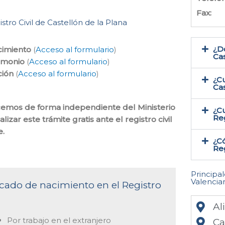
Fax:
stro Civil de Castellón de la Plana
¿Do
cimiento
(
Acceso al formulario
)
Cas
rimonio
(
Acceso al formulario
)
ción
(
Acceso al formulario
)
¿Cu
Cas
hacemos de forma independiente del Ministerio
¿Cu
Reg
zar este trámite gratis ante el registro civil
.
¿Có
Reg
Principa
Valencia
ficado de nacimiento en el Registro
Al
Por trabajo en el extranjero
Ca