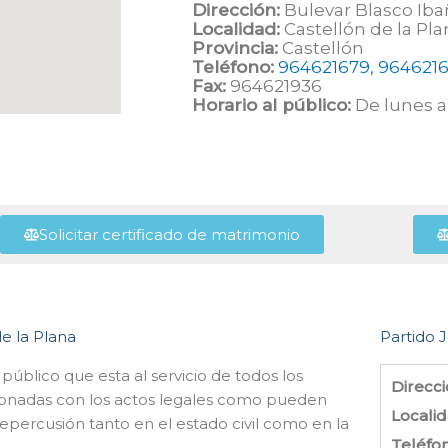
Dirección:
Bulevar Blasco Ibañ
Localidad:
Castellón de la Pla
Provincia:
Castellón
Teléfono:
964621679, 9646216
Fax:
964621936
Horario al público:
De lunes a 
Solicitar certificado de matrimonio
de la Plana
Partido J
 público que esta al servicio de todos los
Direcci
cionadas con los actos legales como pueden
Localid
epercusión tanto en el estado civil como en la
Teléfo