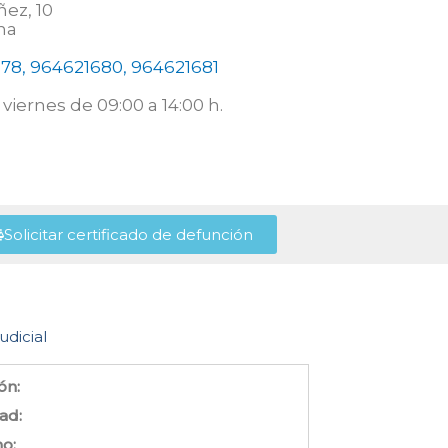
ez, 10
na
78, 964621680, 964621681
viernes de 09:00 a 14:00 h.
Solicitar certificado de defunción
udicial
ón:
ad:
no: