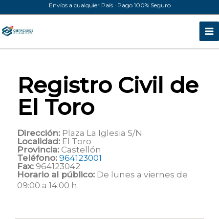
Ir
Envíos a cualquier País · Pago 100% Seguro
al
contenido
Registro Civil de
El Toro
Dirección:
Plaza La Iglesia S/N
Localidad:
El Toro
Provincia:
Castellón
Teléfono:
964123001
Fax:
964123042
Horario al público:
De lunes a viernes de
09:00 a 14:00 h.