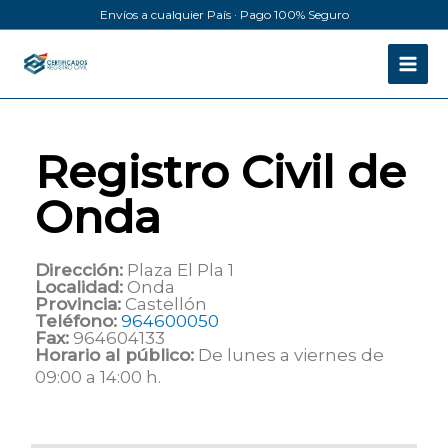
Ir
Envíos a cualquier País · Pago 100% Seguro
al
contenido
Registro Civil de
Onda
Dirección:
Plaza El Pla 1
Localidad:
Onda
Provincia:
Castellón
Teléfono:
964600050
Fax:
964604133
Horario al público:
De lunes a viernes de
09:00 a 14:00 h.