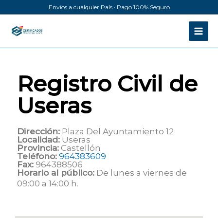
Ir
Envíos a cualquier País · Pago 100% Seguro
al
contenido
Registro Civil de
Useras
Dirección:
Plaza Del Ayuntamiento 12
Localidad:
Useras
Provincia:
Castellón
Teléfono:
964383609
Fax:
964388506
Horario al público:
De lunes a viernes de
09:00 a 14:00 h.