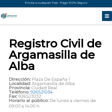
Ir
Envíos a cualquier País · Pago 100% Seguro
al
contenido
Registro Civil de
Argamasilla de
Alba
Dirección:
Plaza De España 1
Localidad:
Argamasilla de Alba
Provincia:
Ciudad Real
Teléfono:
926521034
Fax:
926523232
Horario al público:
De lunes a viernes de
09:00 a 14:00 h.