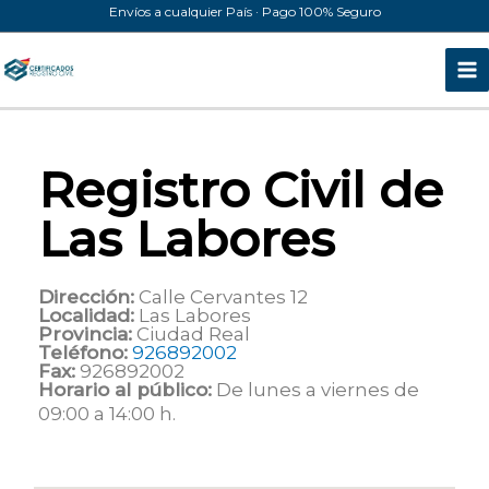
Ir
Envíos a cualquier País · Pago 100% Seguro
al
contenido
Registro Civil de
Las Labores
Dirección:
Calle Cervantes 12
Localidad:
Las Labores
Provincia:
Ciudad Real
Teléfono:
926892002
Fax:
926892002
Horario al público:
De lunes a viernes de
09:00 a 14:00 h.