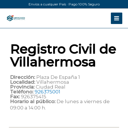
Ir
Envíos a cualquier País · Pago 100% Seguro
al
contenido
Registro Civil de
Villahermosa
Dirección:
Plaza De España 1
Localidad:
Villahermosa
Provincia:
Ciudad Real
Teléfono:
926375001
Fax:
926375415
Horario al público:
De lunes a viernes de
09:00 a 14:00 h.