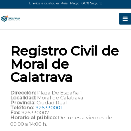
Ir
Envíos a cualquier País · Pago 100% Seguro
al
contenido
Registro Civil de
Moral de
Calatrava
Dirección:
Plaza De España 1
Localidad:
Moral de Calatrava
Provincia:
Ciudad Real
Teléfono:
926330001
Fax:
926330007
Horario al público:
De lunes a viernes de
09:00 a 14:00 h.