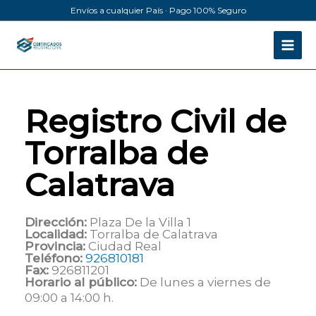
Ir
Envíos a cualquier País · Pago 100% Seguro
al
contenido
Registro Civil de
Torralba de
Calatrava
Dirección:
Plaza De la Villa 1
Localidad:
Torralba de Calatrava
Provincia:
Ciudad Real
Teléfono:
926810181
Fax:
926811201
Horario al público:
De lunes a viernes de
09:00 a 14:00 h.