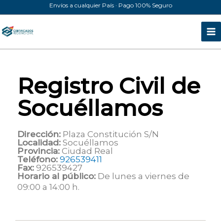
Ir
Envíos a cualquier País · Pago 100% Seguro
al
contenido
Registro Civil de
Socuéllamos
Dirección:
Plaza Constitución S/N
Localidad:
Socuéllamos
Provincia:
Ciudad Real
Teléfono:
926539411
Fax:
926539427
Horario al público:
De lunes a viernes de
09:00 a 14:00 h.