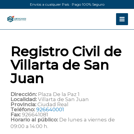
Ir
Envíos a cualquier País · Pago 100% Seguro
al
contenido
Registro Civil de
Villarta de San
Juan
Dirección:
Plaza De la Paz 1
Localidad:
Villarta de San Juan
Provincia:
Ciudad Real
Teléfono:
926640001
Fax:
926641081
Horario al público:
De lunes a viernes de
09:00 a 14:00 h.