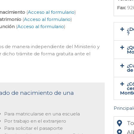
Fax:
92
 nacimiento
(
Acceso al formulario
)
atrimonio
(
Acceso al formulario
)
función
(
Acceso al formulario
)
¿Do
?
mos de manera independiente del Ministerio y
¿Qu
Mo
 dicho trámite de forma gratuita ante el
¿Cu
de 
¿C
cer
ficado de nacimiento de una
Montie
Principal
Para matricularse en una escuela
Por trabajo en el extranjero
To
Para solicitar el pasaporte
Al