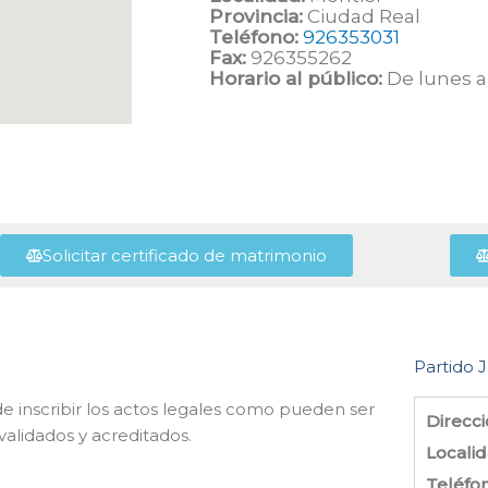
Provincia:
Ciudad Real
Teléfono:
926353031
Fax:
926355262
Horario al público:
De lunes a 
Solicitar certificado de matrimonio
Partido J
de inscribir los actos legales como pueden ser
Direcci
alidados y acreditados.
Localid
Teléfo