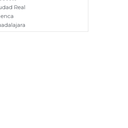
udad Real
enca
adalajara