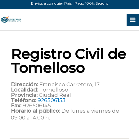
Ir
Envíos a cualquier País · Pago 100% Seguro
al
contenido
Registro Civil de
Tomelloso
Dirección:
Francisco Carretero, 17
Localidad:
Tomelloso
Provincia:
Ciudad Real
Teléfono:
926506153
Fax:
926506145
Horario al público:
De lunes a viernes de
09:00 a 14:00 h.