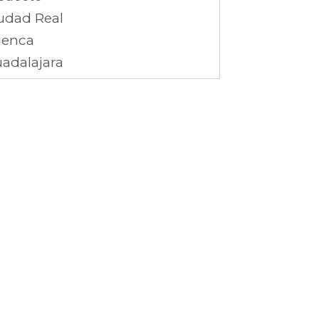
udad Real
enca
adalajara