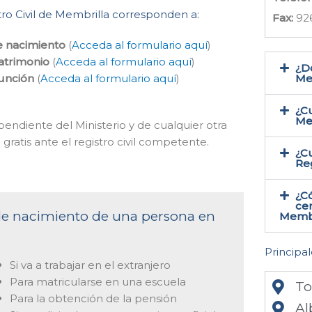
tro Civil de Membrilla corresponden a:
Fax:
92
e nacimiento
(
Acceda al formulario aquí
)
atrimonio
(
Acceda al formulario aquí
)
¿Do
función
(
Acceda al formulario aquí
)
Me
¿Cu
Me
ependiente del Ministerio y de cualquier otra
gratis ante el registro civil competente.
¿Cu
Reg
¿C
cer
 de nacimiento de una persona en
Membr
Principal
Si va a trabajar en el extranjero
Para matricularse en una escuela
To
Para la obtención de la pensión
Al