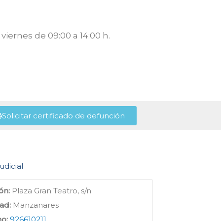
viernes de 09:00 a 14:00 h.
Solicitar certificado de defunción
udicial
ón:
Plaza Gran Teatro, s/n
ad:
Manzanares
no:
926610211