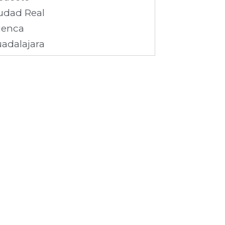
udad Real
enca
adalajara