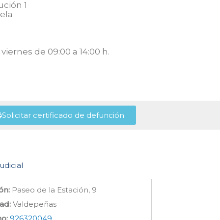
ución 1
ela
viernes de 09:00 a 14:00 h.
Solicitar certificado de defunción
udicial
ón:
Paseo de la Estación, 9
ad:
Valdepeñas
no:
926320049