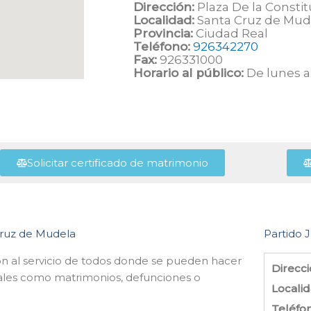
Dirección:
Plaza De la Constit
Localidad:
Santa Cruz de Mud
Provincia:
Ciudad Real
Teléfono:
926342270
Fax:
926331000
Horario al público:
De lunes a 
Solicitar certificado de matrimonio
 Cruz de Mudela
Partido J
ión al servicio de todos donde se pueden hacer
Direcci
s tales como matrimonios, defunciones o
Localid
Teléfo