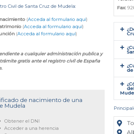
stro Civil de Santa Cruz de Mudela:
Fax:
926
 nacimiento
(
Acceda al formulario aquí
)
atrimonio
(
Acceda al formulario aquí
)
¿Do
función
(
Acceda al formulario aquí
)
Cr
¿Cu
Sa
pendiente a cualquier administración publica y
rámite gratis ante el registro civil de España
¿Cu
.
de
¿Có
del
Mudel
rtificado de nacimiento de una
de Mudela
Principal
Obtener el DNI
To
Acceder a una herencia
Al