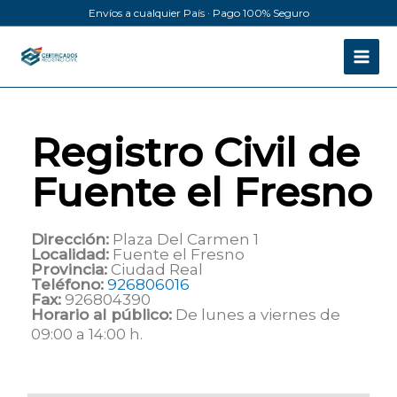
Ir
Envíos a cualquier País · Pago 100% Seguro
al
contenido
Registro Civil de
Fuente el Fresno
Dirección:
Plaza Del Carmen 1
Localidad:
Fuente el Fresno
Provincia:
Ciudad Real
Teléfono:
926806016
Fax:
926804390
Horario al público:
De lunes a viernes de
09:00 a 14:00 h.