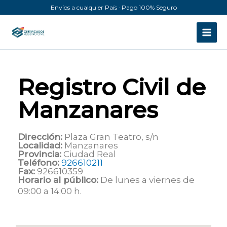
Ir
Envíos a cualquier País · Pago 100% Seguro
al
contenido
Registro Civil de
Manzanares
Dirección:
Plaza Gran Teatro, s/n
Localidad:
Manzanares
Provincia:
Ciudad Real
Teléfono:
926610211
Fax:
926610359
Horario al público:
De lunes a viernes de
09:00 a 14:00 h.