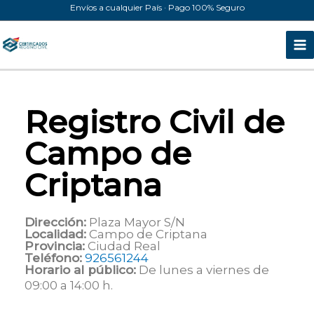
Ir
Envíos a cualquier País · Pago 100% Seguro
al
contenido
Registro Civil de
Campo de
Criptana
Dirección:
Plaza Mayor S/N
Localidad:
Campo de Criptana
Provincia:
Ciudad Real
Teléfono:
926561244
Horario al público:
De lunes a viernes de
09:00 a 14:00 h.