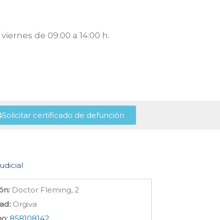
viernes de 09:00 a 14:00 h.
Solicitar certificado de defunción
udicial
ón:
Doctor Fleming, 2
ad:
Orgiva
no:
858108142