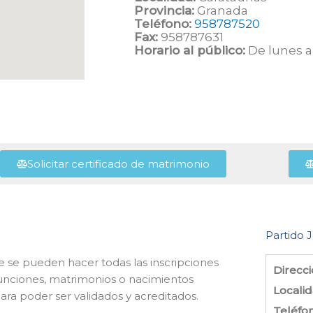
Provincia:
Granada
Teléfono:
958787520
Fax:
958787631
Horario al público:
De lunes a 
Solicitar certificado de matrimonio
Partido J
de se pueden hacer todas las inscripciones
Direcci
unciones, matrimonios o nacimientos
Localid
ara poder ser validados y acreditados.
Teléfo