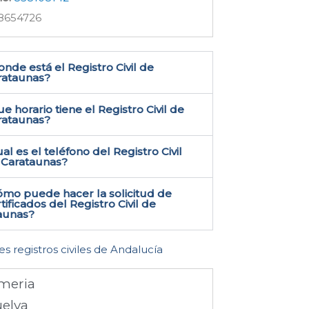
8654726
nde está el Registro Civil de
rataunas​?
e horario tiene el Registro Civil de
rataunas?
al es el teléfono del Registro Civil
 Carataunas​?
ómo puede hacer la solicitud de
tificados del Registro Civil de
aunas​?
es registros civiles de Andalucía
meria
elva