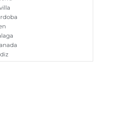
villa
rdoba
en
laga
anada
diz