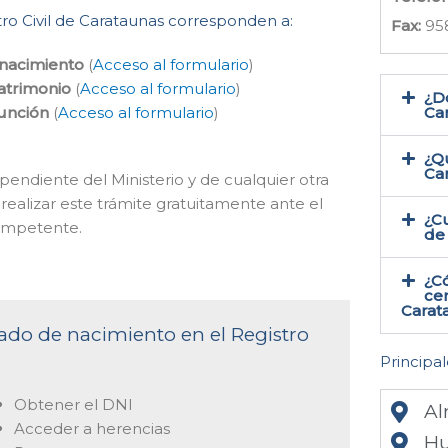
tro Civil de Carataunas corresponden a:
Fax:
95
 nacimiento
(
Acceso al formulario
)
atrimonio
(
Acceso al formulario
)
¿Do
función
(
Acceso al formulario
)
Ca
¿Qu
Ca
pendiente del Ministerio y de cualquier otra
ealizar este trámite gratuitamente ante el
¿Cu
ompetente.
de
¿C
cer
Carat
icado de nacimiento en el Registro
Principal
Obtener el DNI
Al
Acceder a herencias
Hu