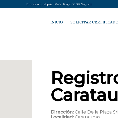
Envíos a cualquier País · Pago 100% Seguro
INICIO
SOLICITAR CERTIFICAD
Registro
Carata
Dirección:
Calle De la Plaza S
Localidad:
Carataunas