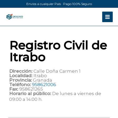
Ir
Envíos a cualquier País · Pago 100% Seguro
al
contenido
Registro Civil de
Itrabo
Dirección:
Calle Doña Carmen 1
Localidad:
Itrabo
Provincia:
Granada
Teléfono:
958621006
Fax:
958621265
Horario al público:
De lunes a viernes de
09:00 a 14:00 h.