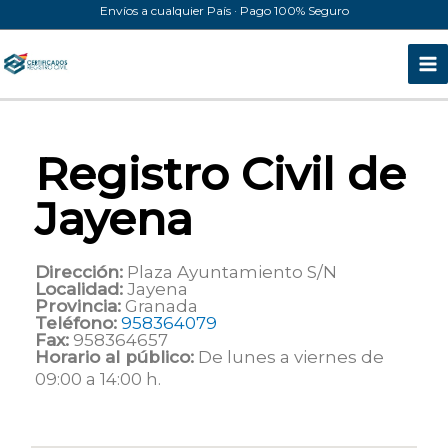
Ir
Envíos a cualquier País · Pago 100% Seguro
al
contenido
Registro Civil de
Jayena
Dirección:
Plaza Ayuntamiento S/N
Localidad:
Jayena
Provincia:
Granada
Teléfono:
958364079
Fax:
958364657
Horario al público:
De lunes a viernes de
09:00 a 14:00 h.