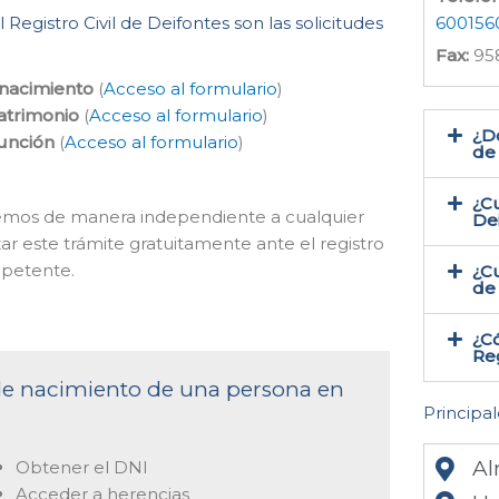
Registro Civil de Deifontes son las solicitudes
600156
Fax:
95
 nacimiento
(
Acceso al formulario
)
atrimonio
(
Acceso al formulario
)
¿Do
función
(
Acceso al formulario
)
de 
¿Cu
acemos de manera independiente a cualquier
De
zar este trámite gratuitamente ante el registro
mpetente.
¿Cu
de 
¿Có
Reg
 de nacimiento de una persona en
Principal
Al
Obtener el DNI
Acceder a herencias