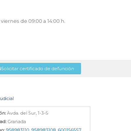
viernes de 09:00 a 14:00 h.
Solicitar certificado de defunción
udicial
ón:
Avda. del Sur, 1-3-5
ad:
Granada
no:
958983110, 958983108, 600156557,