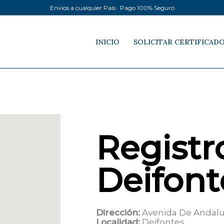
Envíos a cualquier País · Pago 100% Seguro
INICIO
SOLICITAR CERTIFICAD
Registro
Deifont
Dirección:
Avenida De Andaluc
Localidad:
Deifontes