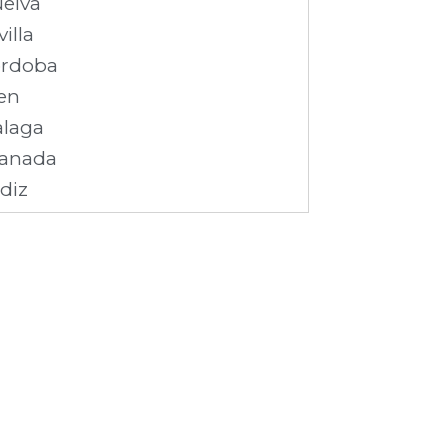
elva
villa
rdoba
en
laga
anada
diz