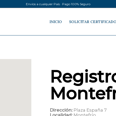
Envíos a cualquier País · Pago 100% Seguro
INICIO
SOLICITAR CERTIFICAD
Registro
Montefr
Dirección:
Plaza España 7
Localidad:
Montefrío