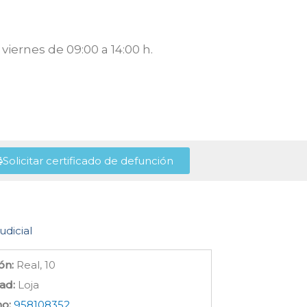
viernes de 09:00 a 14:00 h.
Solicitar certificado de defunción
udicial
ón:
Real, 10
ad:
Loja
no:
958108352