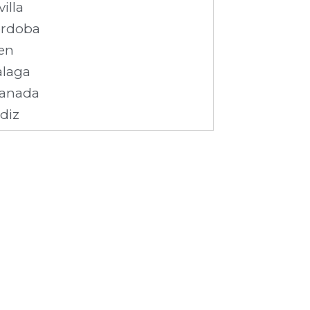
villa
rdoba
en
laga
anada
diz