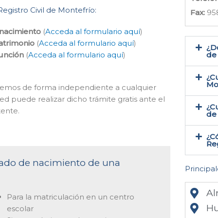
egistro Civil de Montefrío:
Fax:
95
 nacimiento
(
Acceda al formulario aquí
)
atrimonio
(
Acceda al formulario aquí
)
¿Do
función
(
Acceda al formulario aquí
)
de 
¿Cu
Mo
hacemos de forma independiente a cualquier
ed puede realizar dicho trámite gratis ante el
¿Cu
ente.
de 
¿Có
Reg
ficado de nacimiento de una
Principal
Al
Para la matriculación en un centro
Hu
escolar