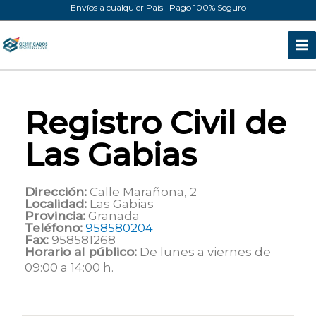
Ir
Envíos a cualquier País · Pago 100% Seguro
al
contenido
Registro Civil de
Las Gabias
Dirección:
Calle Marañona, 2
Localidad:
Las Gabias
Provincia:
Granada
Teléfono:
958580204
Fax:
958581268
Horario al público:
De lunes a viernes de
09:00 a 14:00 h.