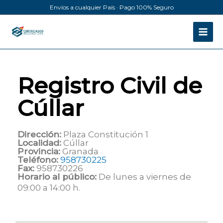
Ir
Envíos a cualquier País · Pago 100% Seguro
al
contenido
Registro Civil de
Cúllar
Dirección:
Plaza Constitución 1
Localidad:
Cúllar
Provincia:
Granada
Teléfono:
958730225
Fax:
958730226
Horario al público:
De lunes a viernes de
09:00 a 14:00 h.