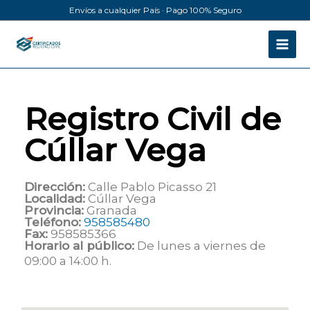
Ir
Envíos a cualquier País · Pago 100% Seguro
al
contenido
Registro Civil de
Cúllar Vega
Dirección:
Calle Pablo Picasso 21
Localidad:
Cúllar Vega
Provincia:
Granada
Teléfono:
958585480
Fax:
958585366
Horario al público:
De lunes a viernes de
09:00 a 14:00 h.