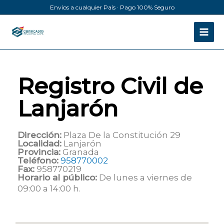
Ir
Envíos a cualquier País · Pago 100% Seguro
al
contenido
Registro Civil de
Lanjarón
Dirección:
Plaza De la Constitución 29
Localidad:
Lanjarón
Provincia:
Granada
Teléfono:
958770002
Fax:
958770219
Horario al público:
De lunes a viernes de
09:00 a 14:00 h.