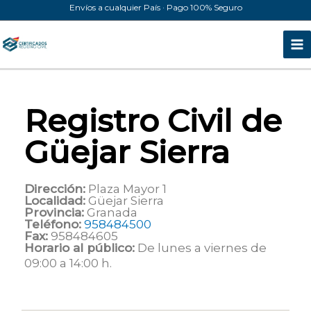
Ir
Envíos a cualquier País · Pago 100% Seguro
al
contenido
Registro Civil de
Güejar Sierra
Dirección:
Plaza Mayor 1
Localidad:
Güejar Sierra
Provincia:
Granada
Teléfono:
958484500
Fax:
958484605
Horario al público:
De lunes a viernes de
09:00 a 14:00 h.