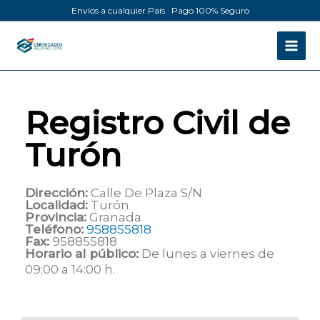
Ir
Envíos a cualquier País · Pago 100% Seguro
al
contenido
Registro Civil de
Turón
Dirección:
Calle De Plaza S/N
Localidad:
Turón
Provincia:
Granada
Teléfono:
958855818
Fax:
958855818
Horario al público:
De lunes a viernes de
09:00 a 14:00 h.