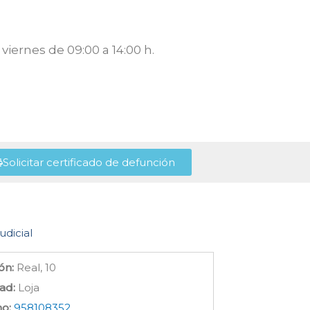
viernes de 09:00 a 14:00 h.
Solicitar certificado de defunción
udicial
ón:
Real, 10
ad:
Loja
no:
958108352