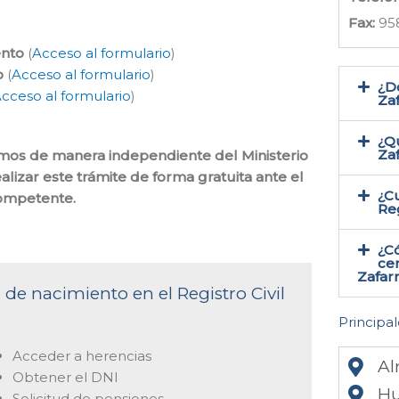
Fax:
95
ento
(
Acceso al formulario
)
o
(
Acceso al formulario
)
¿Do
cceso al formulario
)
Zaf
¿Qu
Za
cemos de manera independiente del Ministerio
lizar este trámite de forma gratuita ante el
¿Cu
competente.
Reg
¿C
cer
Zafarr
 de nacimiento en el Registro Civil
Principal
Acceder a herencias
Al
Obtener el DNI
Hu
Solicitud de pensiones