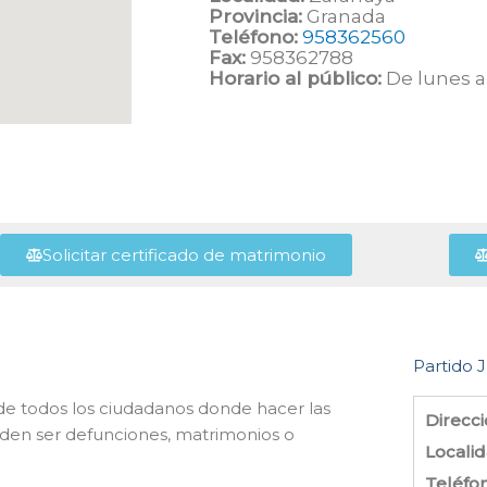
Provincia:
Granada
Teléfono:
958362560
Fax:
958362788
Horario al público:
De lunes a 
Solicitar certificado de matrimonio
Partido J
io de todos los ciudadanos donde hacer las
Direcci
eden ser defunciones, matrimonios o
Localid
Teléfo