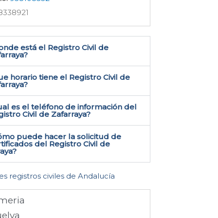
8338921
nde está el Registro Civil de
arraya​?
e horario tiene el Registro Civil de
farraya?
al es el teléfono de información del
istro Civil de Zafarraya​?
ómo puede hacer la solicitud de
tificados del Registro Civil de
aya​?
es registros civiles de Andalucía
meria
elva