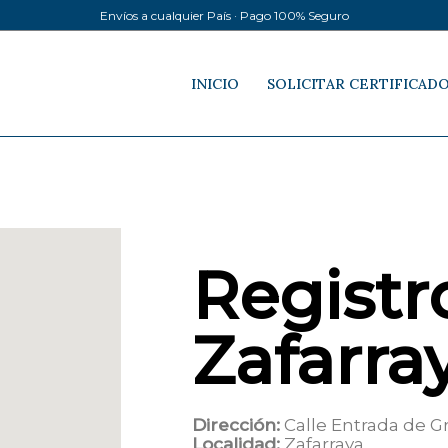
Envíos a cualquier País · Pago 100% Seguro
INICIO
SOLICITAR CERTIFICAD
Registro
Zafarra
Dirección:
Calle Entrada de G
Localidad:
Zafarraya