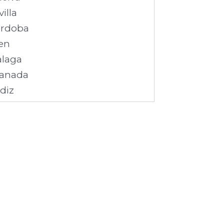
villa
rdoba
en
laga
anada
diz