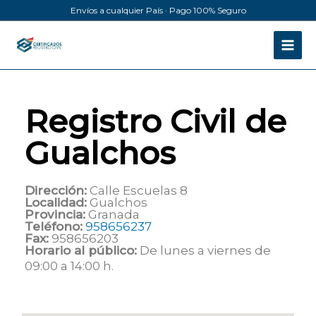
Ir
Envíos a cualquier País · Pago 100% Seguro
al
contenido
Registro Civil de
Gualchos
Dirección:
Calle Escuelas 8
Localidad:
Gualchos
Provincia:
Granada
Teléfono:
958656237
Fax:
958656203
Horario al público:
De lunes a viernes de
09:00 a 14:00 h.