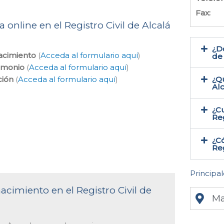
Fax:
 online en el Registro Civil de Alcalá
¿Do
nacimiento
(
Acceda al formulario aquí
)
de
rimonio
(
Acceda al formulario aquí
)
ción
(
Acceda al formulario aquí
)
¿Qu
Al
¿Cu
Reg
¿Có
Reg
Principal
acimiento en el Registro Civil de
Ma