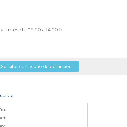
viernes de 09:00 a 14:00 h.
Solicitar certificado de defunción
udicial
ón:
ad:
no: