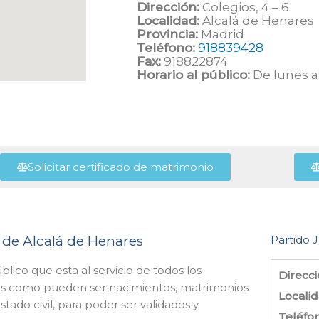
Dirección:
Colegios, 4 – 6
Localidad:
Alcalá de Henares
Provincia:
Madrid
Teléfono:
918839428
Fax:
918822874
Horario al público:
De lunes a 
Solicitar certificado de matrimonio
il de Alcalá de Henares
Partido J
lico que esta al servicio de todos los
Direcci
les como pueden ser nacimientos, matrimonios
Localid
tado civil, para poder ser validados y
Teléfo