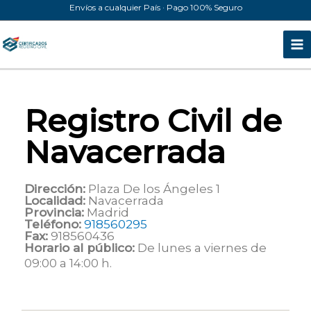
Ir
Envíos a cualquier País · Pago 100% Seguro
al
contenido
Registro Civil de
Navacerrada
Dirección:
Plaza De los Ángeles 1
Localidad:
Navacerrada
Provincia:
Madrid
Teléfono:
918560295
Fax:
918560436
Horario al público:
De lunes a viernes de
09:00 a 14:00 h.