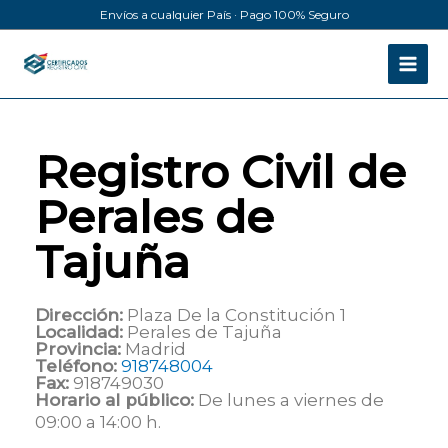
Ir
Envíos a cualquier País · Pago 100% Seguro
al
contenido
Registro Civil de
Perales de
Tajuña
Dirección:
Plaza De la Constitución 1
Localidad:
Perales de Tajuña
Provincia:
Madrid
Teléfono:
918748004
Fax:
918749030
Horario al público:
De lunes a viernes de
09:00 a 14:00 h.