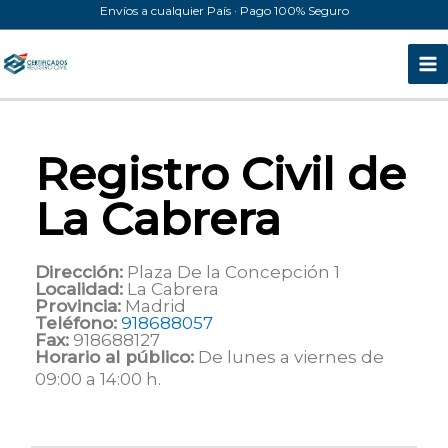
Ir
Envíos a cualquier País · Pago 100% Seguro
al
contenido
Registro Civil de
La Cabrera
Dirección:
Plaza De la Concepción 1
Localidad:
La Cabrera
Provincia:
Madrid
Teléfono:
918688057
Fax:
918688127
Horario al público:
De lunes a viernes de
09:00 a 14:00 h.