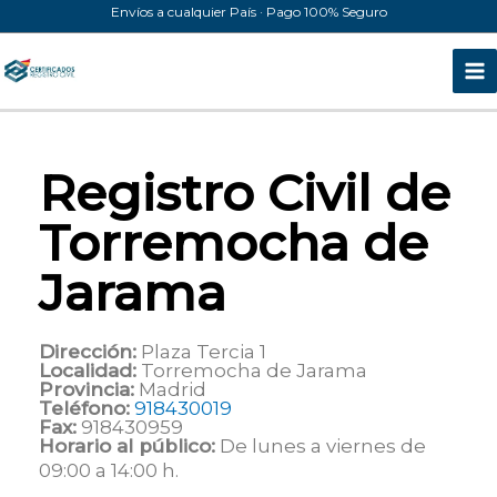
Ir
Envíos a cualquier País · Pago 100% Seguro
al
contenido
Registro Civil de
Torremocha de
Jarama
Dirección:
Plaza Tercia 1
Localidad:
Torremocha de Jarama
Provincia:
Madrid
Teléfono:
918430019
Fax:
918430959
Horario al público:
De lunes a viernes de
09:00 a 14:00 h.