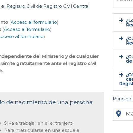
l Registro Civil de Registro Civil Central
¿Lo
ento
(
Acceso al formulario
)
Reg
o
(
Acceso al formulario
)
cceso al formulario
)
¿Cu
Reg
 independiente del Ministerio y de cualquier
¿Cu
de 
rámite gratuitamente ante el registro civil
.
¿C
cer
Regist
Principal
cado de nacimiento de una persona
Ma
Si va a trabajar en el extranjero
Para matricularse en una escuela