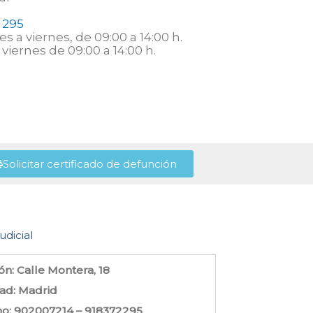
 295
s a viernes, de 09:00 a 14:00 h.
viernes de 09:00 a 14:00 h.
Solicitar certificado de defunción
udicial
ón: Calle Montera, 18
dad: Madrid
no: 902007214 – 918372295