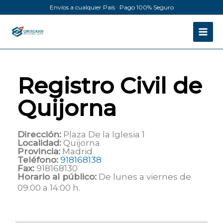
Ir
Envíos a cualquier País · Pago 100% Seguro
al
contenido
Registro Civil de
Quijorna
Dirección:
Plaza De la Iglesia 1
Localidad:
Quijorna
Provincia:
Madrid
Teléfono:
918168138
Fax:
918168130
Horario al público:
De lunes a viernes de
09:00 a 14:00 h.