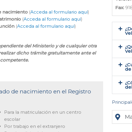
Fax:
91
e nacimiento
(
Acceda al formulario aquí
)
atrimonio
(
Acceda al formulario aquí
)
función
(
Acceda al formulario aquí
)
¿Do
Vel
pendiente del Ministerio y de cualquier otra
¿Qu
Ve
ealizar dicho trámite gratuitamente ante el
a competente.
¿Cu
de 
¿Có
del
icado de nacimiento en el Registro
Principal
Para la matriculación en un centro
Ma
escolar
Por trabajo en el extranjero