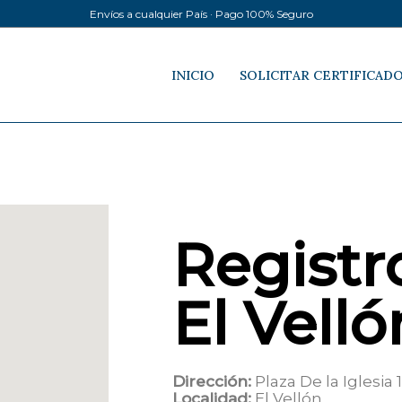
Envíos a cualquier País · Pago 100% Seguro
INICIO
SOLICITAR CERTIFICAD
Registro
El Velló
Dirección:
Plaza De la Iglesia 1
Localidad:
El Vellón