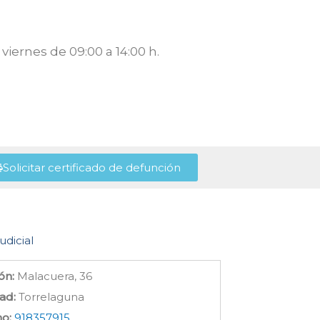
viernes de 09:00 a 14:00 h.
Solicitar certificado de defunción
udicial
ón:
Malacuera, 36
ad:
Torrelaguna
no:
918357915