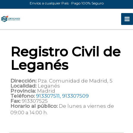
Ir
Envíos a cualquier País · Pago 100% Seguro
al
contenido
Registro Civil de
Leganés
Dirección:
Pza. Comunidad de Madrid, 5
Localidad:
Leganés
Provincia:
Madrid
Teléfono:
913307511, 913307509
Fax:
913307525
Horario al público:
De lunes a viernes de
09:00 a 14:00 h.