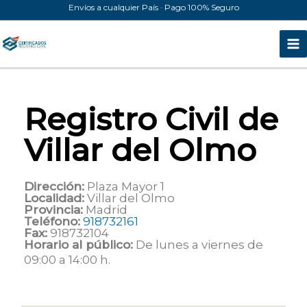
Ir
Envíos a cualquier País · Pago 100% Seguro
al
contenido
Registro Civil de
Villar del Olmo
Dirección:
Plaza Mayor 1
Localidad:
Villar del Olmo
Provincia:
Madrid
Teléfono:
918732161
Fax:
918732104
Horario al público:
De lunes a viernes de
09:00 a 14:00 h.