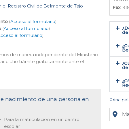
 el Registro Civil de Belmonte de Tajo
Fax:
918
ento
(
Acceso al formulario
)
¿Do
o
(
Acceso al formulario
)
de
cceso al formulario
)
¿Cu
Be
acemos de manera independiente del Ministerio
zar dicho trámite gratuitamente ante el
¿Cu
de
¿Có
Reg
 de nacimiento de una persona en
Principal
Ma
Para la matriculación en un centro
escolar