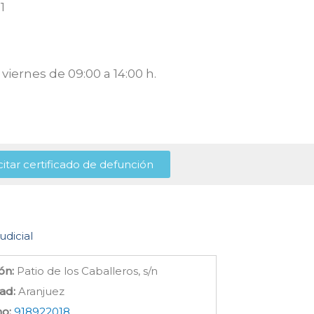
1
viernes de 09:00 a 14:00 h.
citar certificado de defunción
udicial
ón:
Patio de los Caballeros, s/n
ad:
Aranjuez
no:
918922018