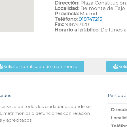
Dirección:
Plaza Constitución 
Localidad:
Belmonte de Tajo
Provincia:
Madrid
Teléfono:
918747215
Fax:
918747120
Horario al público:
De lunes a 
Solicitar certificado de matrimonio
Soli
icados
Partido J
l servicio de todos los ciudadanos donde se
Direcci
s, matrimonios o defunciones con relación
Localid
s y acreditados.
Teléfo