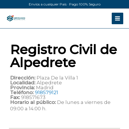
Ir
Envíos a cualquier País · Pago 100% Seguro
al
contenido
Registro Civil de
Alpedrete
Dirección:
Plaza De la Villa 1
Localidad:
Alpedrete
Provincia:
Madrid
Teléfono:
918579121
Fax:
918571673
Horario al público:
De lunes a viernes de
09:00 a 14:00 h.