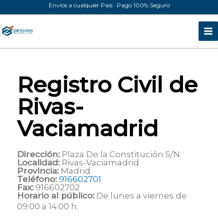
Ir
Envíos a cualquier País · Pago 100% Seguro
al
contenido
Registro Civil de
Rivas-
Vaciamadrid
Dirección:
Plaza De la Constitución S/N
Localidad:
Rivas-Vaciamadrid
Provincia:
Madrid
Teléfono:
916602701
Fax:
916602702
Horario al público:
De lunes a viernes de
09:00 a 14:00 h.